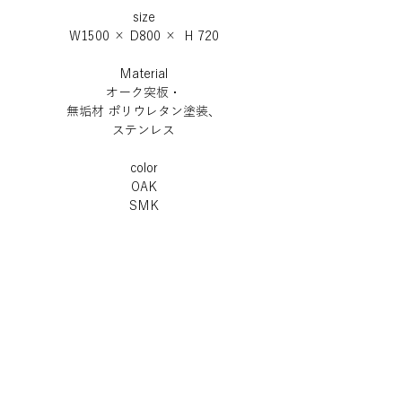
size
W1500 × D800 × H 720
Material
オーク突板・
無垢材 ポリウレタン塗装、
ステンレス
color
OAK
SMK
主張しないヘアライン加工された
ステンレス脚と、
シャープですっきりとした
木部の組み合わせが
心地よいダイニングテーブル。