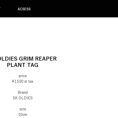
T
ACSESS
OLDIES GRIM REAPER
PLANT TAG
price
¥1,500 in tax
Brand
SK OLDIES
size
10cm