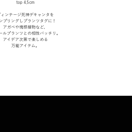
top 4,5cm
ヴィンテージ死神デキャンタを
ンプリングしプランツタグに！
アガベや塊根植物など、
ールプランツとの相性バッチリ。
アイデア次第で楽しめる
万能アイテム。