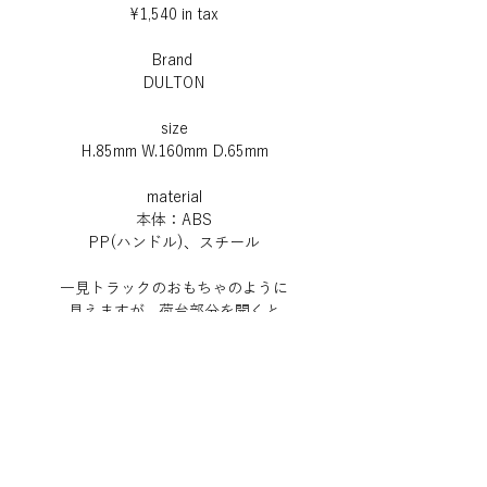
¥1,540 in tax
Brand
DULTON
size
H.85mm W.160mm D.65mm
material
本体：ABS
PP(ハンドル)、スチール
一見トラックのおもちゃのように
見えますが、荷台部分を開くと
中には工具が収められています。
ビットホルダー、ビットセット、
グリップ、ドライバーが揃った
便利なセットです。
さらにおまけの
カスタムステッカー付き。